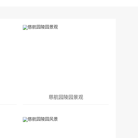
慈航园陵园景观