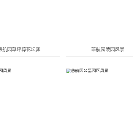
慈航园草坪葬花坛葬
慈航园陵园风景