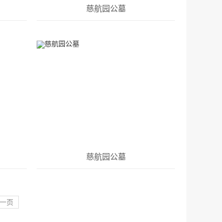
慈航园公墓
慈航园公墓
一页