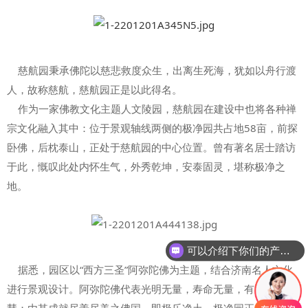
慈航园秉承佛陀以慈悲救度众生，出离生死海，犹如以舟行渡
人，故称慈航，慈航园正是以此得名。
作为一家佛教文化主题人文陵园，慈航园在建设中也将各种禅
宗文化融入其中：位于景观轴线两侧的极净园共占地58亩，前探
卧佛，后枕泰山，正处于慈航园的中心位置。曾有著名居士踏访
于此，慨叹此处内怀生气，外秀乾坤，安泰固灵，堪称极净之
地。
可以介绍下你们的产品么
据悉，园区以“西方三圣”阿弥陀佛为主题，结合济南名人文化
进行景观设计。阿弥陀佛代表光明无量，寿命无量，有通天智
慧；由其成就尽善尽美之佛国，即极乐净土，极净园正名承于