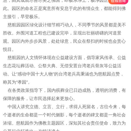
此。园区的命名正是寓意所有安息于此的有情众生，都能得到佛
主接引，早登极乐。
慈航园园区绿化设计细节精巧动人，不同季节的风景都是美不
胜收。外围河道工程也已建设完毕，呈现出壮丽磅礴的河道景
观。园区内外步步风景，处处绿意，民众在祭扫的时候也会赏心
悦目。
慈航园的人文情怀体现在公益建设方面，倡导家风传承、公益
生态花坛葬活动、公祭大典、无偿安置台湾老兵骨灰等公益活
动。让“感动中国十大人物”的台湾老兵高秉涵也为慈航园点赞，
称其为“孝园”。
在各类政策指导下，国内殡葬业已日趋成熟，透明的消费，有
保障的服务，让市民选择起来更放心。
中国人讲究立德、立言、立行，求得人死留名，古往今来，每
个逝者的生命都是一个时代侧影，每个逝者的碑文都是一角社会
浓缩。慈航园作为佛教主题园区，深知其社会责任使命，致力为
公墓行业打造出一片纯洁净土。